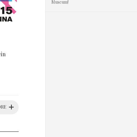
Museum!
ein
ORE