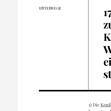
1
UNTERWEGS
z
K
W
e
s
1) Die
Konf