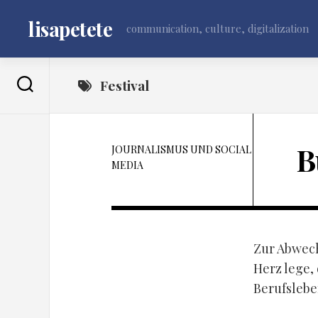
Skip
to
lisapetete
communication, culture, digitalization
content
Festival
B
JOURNALISMUS UND SOCIAL
MEDIA
Zur Abwech
Herz lege,
Berufsleb