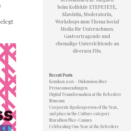
n
beim Kollektiv ETEPETETE,
n
Slawistin, Moderatorin,
gelegt
Workshops zum Thema Social
Media für Unternehmen.
Gastvortragende und
ehemalige Unterrichtende an
diversen FHs.
Recent Posts
Komkon 2026 – Diskussion über
Presseaussendungen
Digital Transformation at the Belvedere
Museum
Corporate Spokesperson of the Year,
2nd place in the Culture category
Marathon Nice-Cannes
Celebrating One Year at the Belvedere