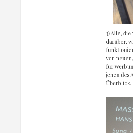
3) Alle, di
darüber, w
funktionie
von neuen,
für Werbun
jenen des 
Überblick.