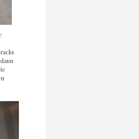
e
Tracks
 dann
ie
en