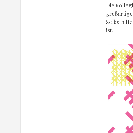
Die Kolle
großartig
Selbsthilf
ist.