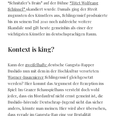
“Schnitzler’s Brain” auf der Bühne
“Tötet Wolfgang
Schüssel”
skandiert wurde. Damals ging der Streit
zugunsten des Künstlers aus, Schlingensief produzierte
bis zu seinem Tod 2010 noch zahlreiche weitere
Skandale und gilt heute gemeinhin als einer der
wichtigsten Künstler im deutschsprachigen Raum.
Kontext is king?
Kann der
zweifelhafte
deutsche Gangsta-Rapper
Bushido nun mit dem in der Hochkultur verorteten
Wagner-Inszenierer
Schlingensief gleichgesetzt
werden? Hier kommt das Argument der Rezeption ins
Spiel: Im Grazer Schauspielhaus versteht doch wohl
jeder, dass ein Mordaufruf nicht ernst gemeint ist, die
Bushido-hörende Deutschrap-Jugend sieht das sicher
anders, könnte man meinen. Hier wird aber übersehen,
dass gerade im Gangsta-Rap eine vor Brutalität