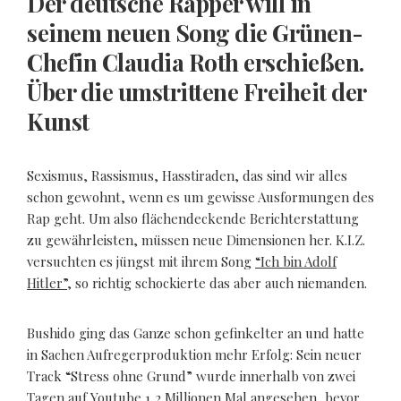
Der deutsche Rapper will in
seinem neuen Song die Grünen-
Chefin Claudia Roth erschießen.
Über die umstrittene Freiheit der
Kunst
Sexismus, Rassismus, Hasstiraden, das sind wir alles
schon gewohnt, wenn es um gewisse Ausformungen des
Rap geht. Um also flächendeckende Berichterstattung
zu gewährleisten, müssen neue Dimensionen her. K.I.Z.
versuchten es jüngst mit ihrem Song
“Ich bin Adolf
Hitler”
, so richtig schockierte das aber auch niemanden.
Bushido ging das Ganze schon gefinkelter an und hatte
in Sachen Aufregerproduktion mehr Erfolg: Sein neuer
Track “Stress ohne Grund” wurde innerhalb von zwei
Tagen auf Youtube 1,2 Millionen Mal angesehen, bevor