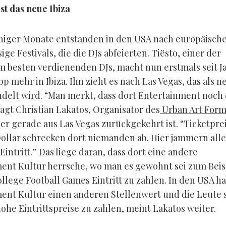
st das neue Ibiza
niger Monate entstanden in den USA nach europäisch
sige Festivals, die die DJs abfeierten. Tiësto, einer der
m besten verdienenden DJs, macht nun erstmals seit J
p mehr in Ibiza. Ihn zieht es nach Las Vegas, das als n
ndelt wird. “Man merkt, dass dort Entertainment noch
 sagt Christian Lakatos, Organisator des
Urban Art Form
der gerade aus Las Vegas zurückgekehrt ist. “Ticketpre
 Dollar schrecken dort niemanden ab. Hier jammern all
 Eintritt.” Das liege daran, dass dort eine andere
ent Kultur herrsche, wo man es gewohnt sei zum Beis
ollege Football Games Eintritt zu zahlen. In den USA h
ent Kultur einen anderen Stellenwert und die Leute 
ohe Eintrittspreise zu zahlen, meint Lakatos weiter.