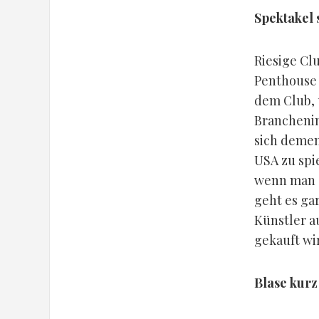
Spektakel 
Riesige Cl
Penthouse f
dem Club, 
Branchenin
sich demen
USA zu spie
wenn man s
geht es ga
Künstler a
gekauft wir
Blase kurz