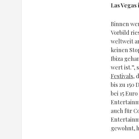
Las Vegas i
Binnen we
Vorbild rie
weltweit a
keinen Stop
Ibiza geha
wert ist.”,
Festivals
, 
bis zu 150
bei 15 Euro
Entertainm
auch für C
Entertainm
gewohnt, h