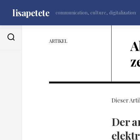
Skip
to
lisapetete
communication, culture, digitalization
content
A
ARTIKEL
z
Dieser Art
Der a
elekt