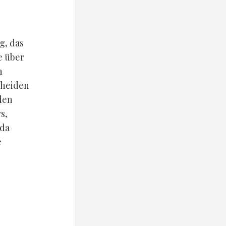
g, das
e über
n
cheiden
den
s,
 da
e