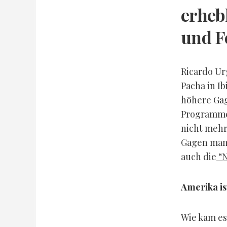
erheb
und F
Ricardo Ur
Pacha in Ib
höhere Gag
Programmch
nicht mehr
Gagen manc
auch die
“N
Amerika is
Wie kam es