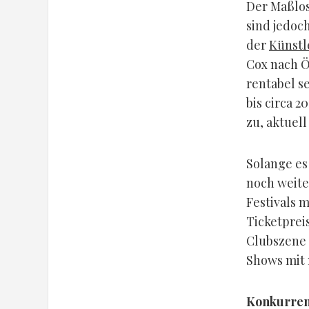
Der Maßlos
sind jedoc
der
Künstl
Cox nach Ö
rentabel se
bis circa 2
zu, aktuell
Solange es 
noch weite
Festivals
Ticketprei
Clubszene 
Shows mit 
Konkurren