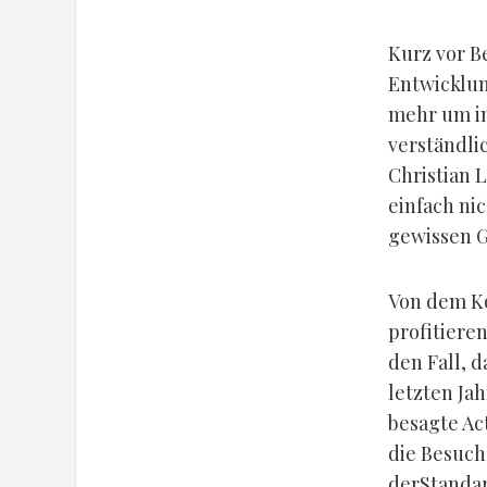
Kurz vor B
Entwicklun
mehr um in
verständli
Christian 
einfach nic
gewissen G
Von dem Ko
profitieren
den Fall, 
letzten Ja
besagte Ac
die Besuche
derStandard