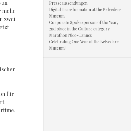
von
Presseaussendungen
Digital Transformation at the Belvedere
er mehr
Museum
en zwei
Corporate Spokesperson of the Year,
etzt
2nd place in the Culture category
Marathon Nice-Cannes
Celebrating One Year at the Belvedere
Museum!
ischer
on für
rt
irtime.