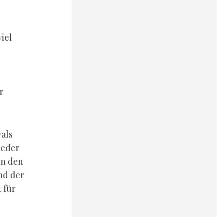
iel
r
als
ieder
in den
nd der
 für