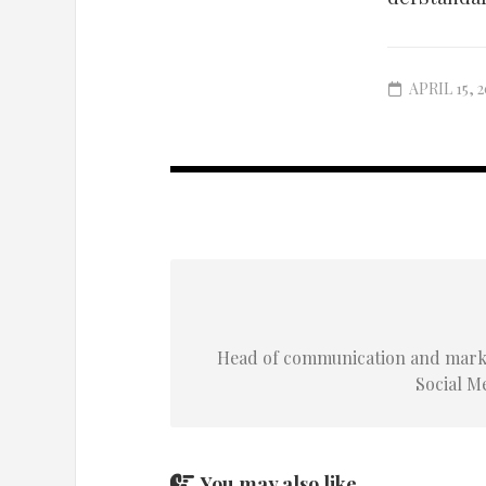
APRIL 15, 2
Head of communication and marke
Social Me
You may also like...