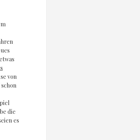
em
ahren
eues
 etwas
s
ise von
e schon
piel
abe die
seien es