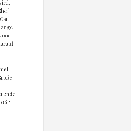
wird,
Chef
 Carl
 lange
 2000
darauf
piel
Große
ierende
Große