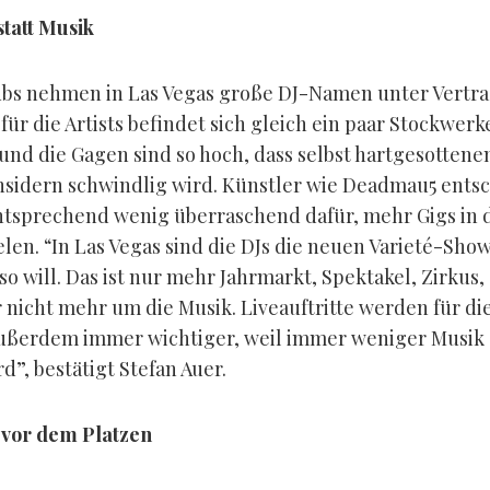
statt Musik
ubs nehmen in Las Vegas große DJ-Namen unter Vertra
ür die Artists befindet sich gleich ein paar Stockwerk
und die Gagen sind so hoch, dass selbst hartgesottene
sidern schwindlig wird. Künstler wie Deadmau5 ents
tsprechend wenig überraschend dafür, mehr Gigs in 
len. “In Las Vegas sind die DJs die neuen Varieté-Show
o will. Das ist nur mehr Jahrmarkt, Spektakel, Zirkus,
r nicht mehr um die Musik. Liveauftritte werden für di
ußerdem immer wichtiger, weil immer weniger Musik
d”, bestätigt Stefan Auer.
 vor dem Platzen