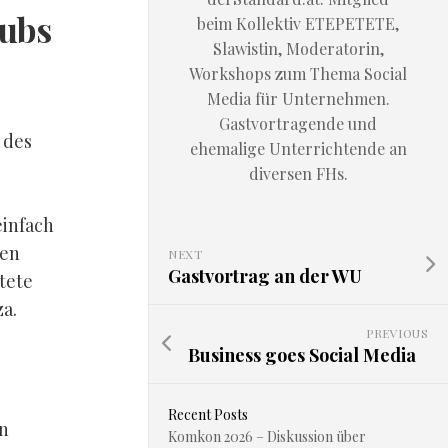
lubs
beim Kollektiv ETEPETETE,
Slawistin, Moderatorin,
Workshops zum Thema Social
Media für Unternehmen.
Gastvortragende und
 des
ehemalige Unterrichtende an
diversen FHs.
einfach
hen
NEXT
Gastvortrag an der WU
tete
za.
PREVIOUS
Business goes Social Media
Recent Posts
en
Komkon 2026 – Diskussion über