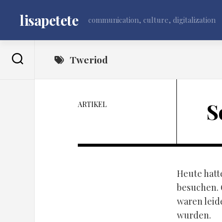
Skip
to
lisapetete
communication, culture, digitalization
content
Tweriod
S
ARTIKEL
Heute hatt
besuchen. 
waren leid
wurden.