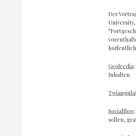
Der Vortra
University,
“Fortgesch
vorenthalte
hoffentlic
Geofeedia
Inhalten
Twiangula
Socialflow
sollen, gra