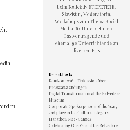
beim Kollektiv ETEPETETE,
Slawistin, Moderatorin,
Workshops zum Thema Social
Media für Unternehmen.
icht
Gastvortragende und
ehemalige Unterrichtende an
diversen FHs.
Media
Recent Posts
Komkon 2026 – Diskussion über
Presseaussendungen
Digital Transformation at the Belvedere
Museum
 werden
Corporate Spokesperson of the Year,
2nd place in the Culture category
Marathon Nice-Cannes
Celebrating One Year at the Belvedere