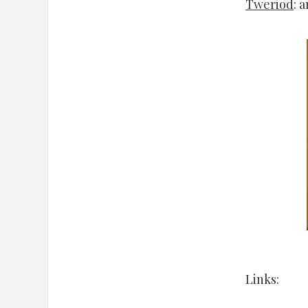
Tweriod
: 
Links: