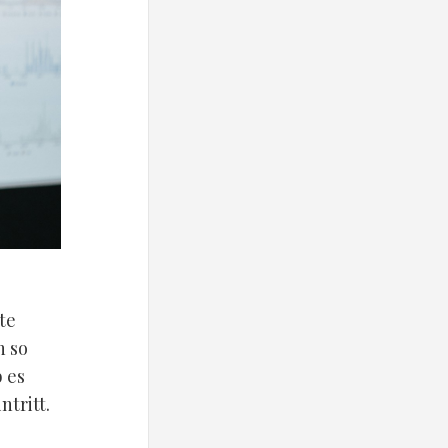
te
n so
 es
ntritt.