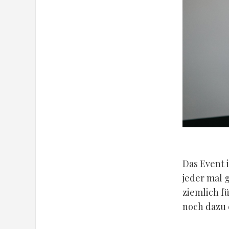
Das Event i
jeder mal 
ziemlich f
noch dazu e