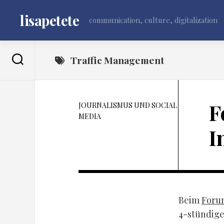
Skip
to
lisapetete
communication, culture, digitalization
content
Traffic Management
F
JOURNALISMUS UND SOCIAL
MEDIA
I
Beim
Forum
4-stündig