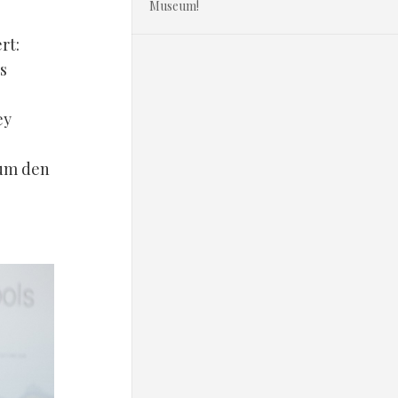
Museum!
rt:
s
ey
 um den