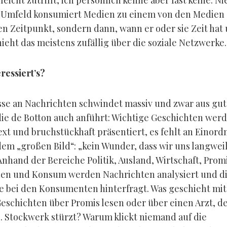
lleicht zutrifft, ich persönlich kenne aber fast keine. 
 Umfeld konsumiert Medien zu einem von den Medien
en Zeitpunkt, sondern dann, wann er oder sie Zeit hat
ieht das meistens zufällig über die soziale Netzwerke.
ressiert’s?
sse an Nachrichten schwindet massiv und zwar aus gu
ie de Botton auch anführt: Wichtige Geschichten wer
xt und bruchstückhaft präsentiert, es fehlt an Einord
em „großen Bild“: „kein Wunder, dass wir uns langweil
 Anhand der Bereiche Politik, Ausland, Wirtschaft, Prom
en und Konsum werden Nachrichten analysiert und d
e bei den Konsumenten hinterfragt. Was geschieht mit
eschichten über Promis lesen oder über einen Arzt, de
. Stockwerk stürzt? Warum klickt niemand auf die