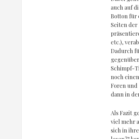
auch auf d
Botton für
Seiten der
präsentier
etc.), ver
Dadurch fü
gegenüber 
Schimpf-Ti
noch einen
Foren und 
dann in de
Als Fazit 
viel mehr 
sich in ih