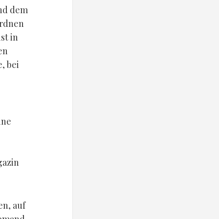
und dem
ordnen
st in
en
, bei
ine
gazin
n, auf