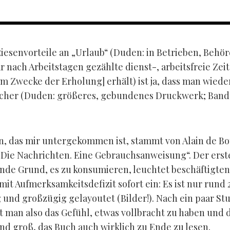
Riesenvorteile an „Urlaub“ (Duden: in Betrieben, Behö
r nach Arbeitstagen gezählte dienst-, arbeitsfreie Zeit
m Zwecke der Erholung] erhält) ist ja, dass man wiede
cher (Duden: größeres, gebundenes Druckwerk; Band
n, das mir untergekommen ist, stammt von Alain de Bo
„Die Nachrichten. Eine Gebrauchsanweisung“. Der erst
nde Grund, es zu konsumieren, leuchtet beschäftigten
it Aufmerksamkeitsdefizit sofort ein: Es ist nur rund 
g und großzügig gelayoutet (Bilder!). Nach ein paar S
t man also das Gefühl, etwas vollbracht zu haben und 
nd groß, das Buch auch wirklich zu Ende zu lesen.