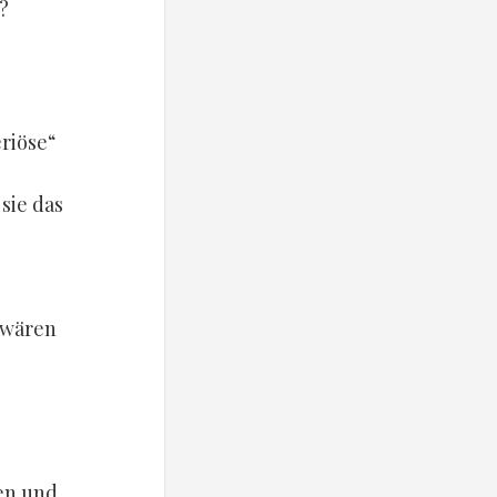
?
riöse“
sie das
 wären
en und