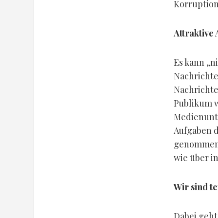
Korruption
Attraktive
Es kann „n
Nachrichte
Nachrichte
Publikum w
Medienunt
Aufgaben d
genommen, 
wie über i
Wir sind te
Dabei geht