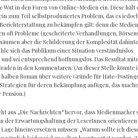
ie Wut in den Foren von Online-Medien ein. Diese hält
 ein zum Teil selbstproduziertes Problem, das es jedoc
 Berichterstattung zu bekämpfen gilt: denn die Medie
en oft Probleme (gescheiterte Verhandlungen, Börsen
absäumen aber die Schilderung der Komplexität dahinte
hle sich das Publikum einer Situation verständnislos
und sei entsprechend hoffnungslos. Das Resultat mit
raden in den Kommentaren. (An dieser Stelle könnte i
 halben Roman über weitere Gründe für Hate-Postings
Strategien für deren Bekämpfung anfügen, das mache
r Pension.)
geht aus „Die Nachrichten“ hervor, dass Medienmacher 
an der Erwartungshaltung der LeserInnen orientieren
re Lage hineinversetzen müssen: „Warum sollte ich dies