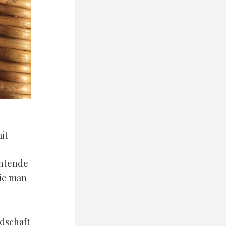
it
chtende
die man
dschaft