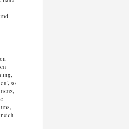
Niemand
 und
ten
den
nung,
en“, so
inenz,
ie
 uns,
r sich