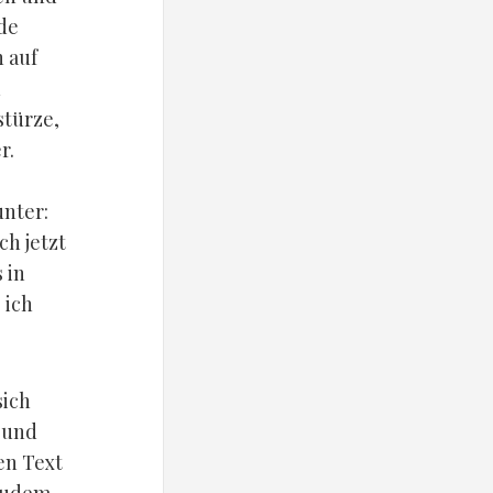
 de
h auf
n
stürze,
r.
unter:
ch jetzt
 in
 ich
sich
 und
en Text