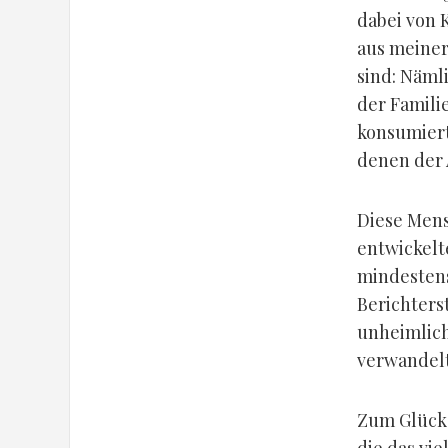
dabei von 
aus meiner
sind: Nämli
der Famili
konsumiert
denen der 
Diese Mens
entwickelt
mindestens
Berichters
unheimlich
verwandelt
Zum Glück 