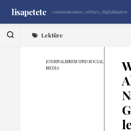
Skip
to
lisapetete
communication, culture, digitalization
content
Lektüre
W
JOURNALISMUS UND SOCIAL
MEDIA
A
N
G
l