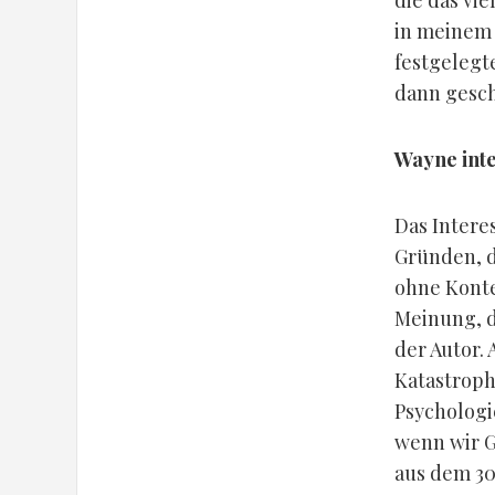
die das vie
in meinem
festgelegt
dann gesch
Wayne inte
Das Intere
Gründen, d
ohne Konte
Meinung, d
der Autor.
Katastroph
Psychologi
wenn wir G
aus dem 30