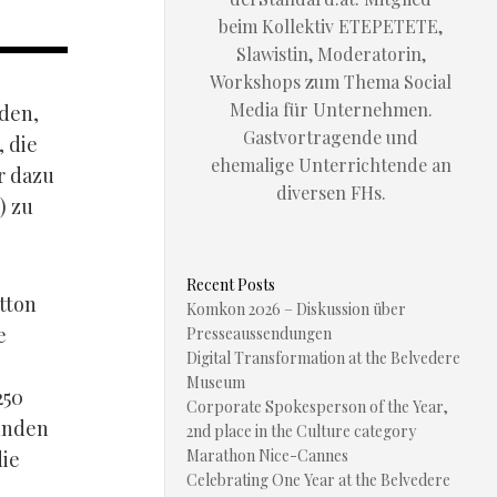
beim Kollektiv ETEPETETE,
Slawistin, Moderatorin,
Workshops zum Thema Social
Media für Unternehmen.
rden,
Gastvortragende und
, die
ehemalige Unterrichtende an
r dazu
diversen FHs.
) zu
Recent Posts
tton
Komkon 2026 – Diskussion über
e
Presseaussendungen
Digital Transformation at the Belvedere
Museum
250
Corporate Spokesperson of the Year,
tunden
2nd place in the Culture category
Marathon Nice-Cannes
die
Celebrating One Year at the Belvedere