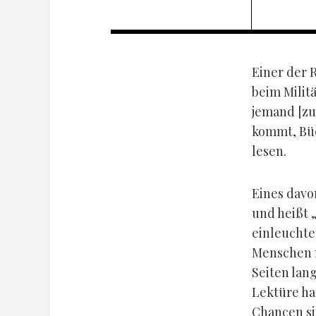
Einer der 
beim Militä
jemand [zu
kommt, Bü
lesen.
Eines davo
und heißt 
einleuchte
Menschen m
Seiten lan
Lektüre ha
Chancen si