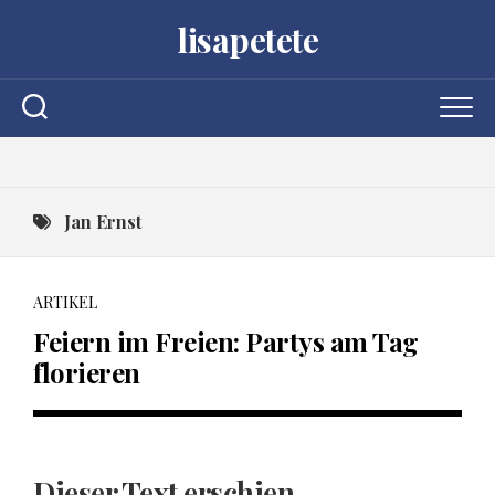
Skip
lisapetete
to
content
Jan Ernst
ARTIKEL
Feiern im Freien: Partys am Tag
florieren
Dieser Text erschien