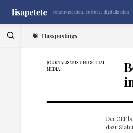
Skip
to
lisapetete
communication, culture, digitalization
content
Hasspostings
B
JOURNALISMUS UND SOCIAL
MEDIA
i
Der ORF br
dazu State