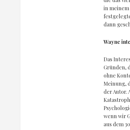
die das vie
in meinem
festgelegt
dann gesch
Wayne inte
Das Intere
Gründen, d
ohne Konte
Meinung, d
der Autor.
Katastroph
Psychologi
wenn wir G
aus dem 30