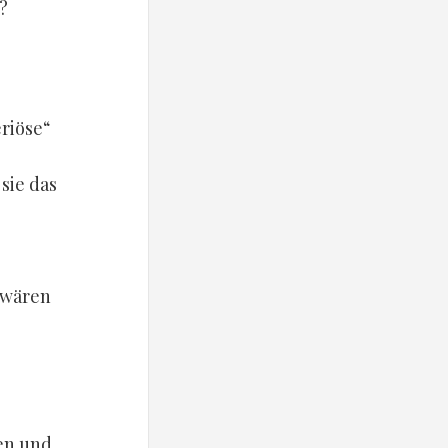
?
riöse“
sie das
 wären
en und