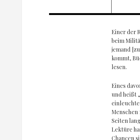
Einer der 
beim Militä
jemand [zu
kommt, Bü
lesen.
Eines davo
und heißt 
einleuchte
Menschen m
Seiten lan
Lektüre ha
Chancen si