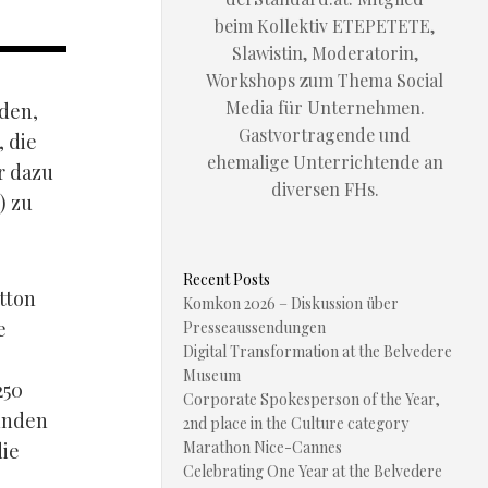
beim Kollektiv ETEPETETE,
Slawistin, Moderatorin,
Workshops zum Thema Social
Media für Unternehmen.
rden,
Gastvortragende und
, die
ehemalige Unterrichtende an
r dazu
diversen FHs.
) zu
Recent Posts
tton
Komkon 2026 – Diskussion über
e
Presseaussendungen
Digital Transformation at the Belvedere
Museum
250
Corporate Spokesperson of the Year,
tunden
2nd place in the Culture category
Marathon Nice-Cannes
die
Celebrating One Year at the Belvedere