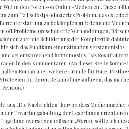
ie Wut in den Foren von Online-Medien ein. Diese hält
 ein zum Teil selbstproduziertes Problem, das es jedoc
 Berichterstattung zu bekämpfen gilt: denn die Medie
en oft Probleme (gescheiterte Verhandlungen, Börsen
absäumen aber die Schilderung der Komplexität dahinte
hle sich das Publikum einer Situation verständnislos
und sei entsprechend hoffnungslos. Das Resultat mit
raden in den Kommentaren. (An dieser Stelle könnte i
 halben Roman über weitere Gründe für Hate-Postings
Strategien für deren Bekämpfung anfügen, das mache
r Pension.)
geht aus „Die Nachrichten“ hervor, dass Medienmacher 
an der Erwartungshaltung der LeserInnen orientieren
re Lage hineinversetzen müssen: „Warum sollte ich dies