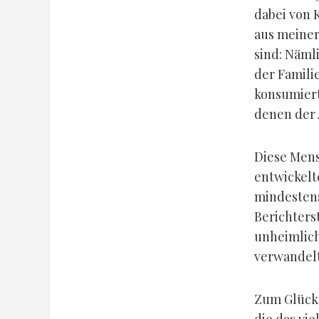
dabei von 
aus meiner
sind: Nämli
der Famili
konsumiert
denen der 
Diese Mens
entwickelt
mindestens
Berichters
unheimlich
verwandelt
Zum Glück 