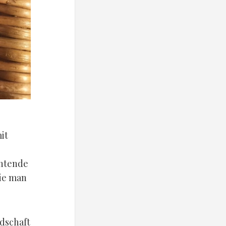
it
chtende
die man
dschaft