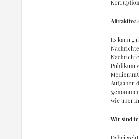
Korruption
Attraktive
Es kann „n
Nachrichte
Nachrichte
Publikum w
Medienunt
Aufgaben d
genommen, 
wie über i
Wir sind te
Dabei geht