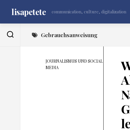
Skip
to
lisapetete
communication, culture, digitalization
content
Gebrauchsanweisung
W
JOURNALISMUS UND SOCIAL
MEDIA
A
N
G
l