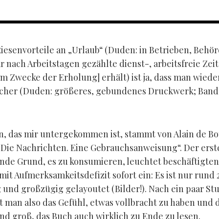
Riesenvorteile an „Urlaub“ (Duden: in Betrieben, Behö
r nach Arbeitstagen gezählte dienst-, arbeitsfreie Zeit
m Zwecke der Erholung] erhält) ist ja, dass man wiede
cher (Duden: größeres, gebundenes Druckwerk; Band
n, das mir untergekommen ist, stammt von Alain de Bo
„Die Nachrichten. Eine Gebrauchsanweisung“. Der erst
nde Grund, es zu konsumieren, leuchtet beschäftigten
it Aufmerksamkeitsdefizit sofort ein: Es ist nur rund 
g und großzügig gelayoutet (Bilder!). Nach ein paar S
t man also das Gefühl, etwas vollbracht zu haben und 
nd groß, das Buch auch wirklich zu Ende zu lesen.