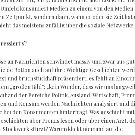
lleicht zutrifft, ich persönlich kenne aber fast keine. 
 Umfeld konsumiert Medien zu einem von den Medien
en Zeitpunkt, sondern dann, wann er oder sie Zeit hat
ieht das meistens zufällig über die soziale Netzwerke.
ressiert’s?
sse an Nachrichten schwindet massiv und zwar aus gu
ie de Botton auch anführt: Wichtige Geschichten wer
xt und bruchstückhaft präsentiert, es fehlt an Einord
em „großen Bild“: „kein Wunder, dass wir uns langweil
 Anhand der Bereiche Politik, Ausland, Wirtschaft, Prom
en und Konsum werden Nachrichten analysiert und d
e bei den Konsumenten hinterfragt. Was geschieht mit
eschichten über Promis lesen oder über einen Arzt, de
. Stockwerk stürzt? Warum klickt niemand auf die