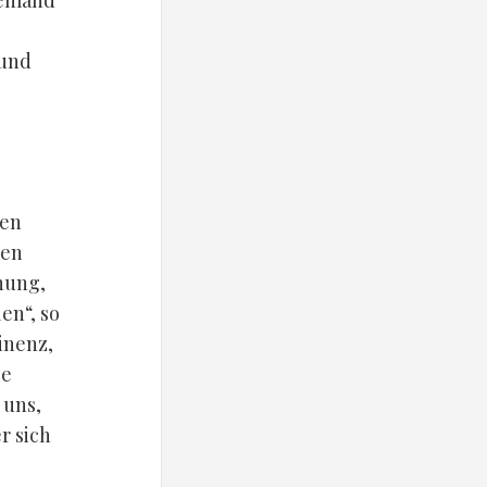
Niemand
 und
ten
den
nung,
en“, so
inenz,
ie
 uns,
r sich