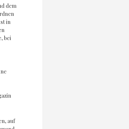
und dem
ordnen
st in
en
, bei
ine
gazin
n, auf