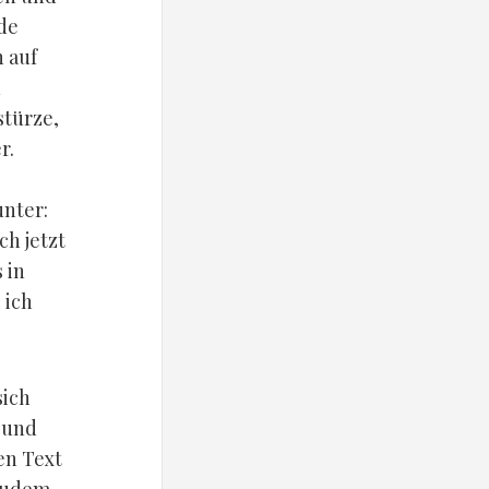
 de
h auf
n
stürze,
r.
unter:
ch jetzt
 in
 ich
sich
 und
en Text