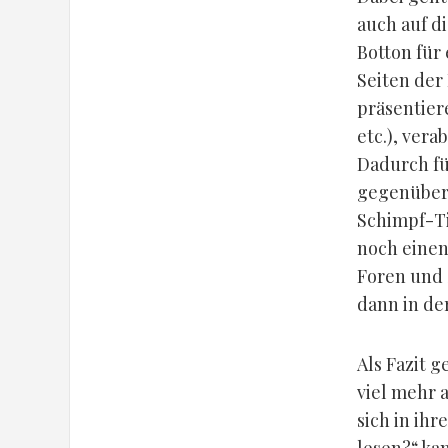
auch auf d
Botton für
Seiten der
präsentier
etc.), ver
Dadurch fü
gegenüber 
Schimpf-Ti
noch einen
Foren und 
dann in de
Als Fazit 
viel mehr 
sich in ih