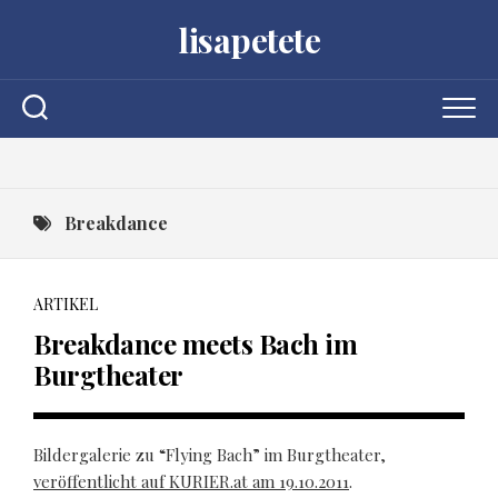
Skip
lisapetete
to
content
Breakdance
ARTIKEL
Breakdance meets Bach im
Burgtheater
Bildergalerie zu “Flying Bach” im Burgtheater,
veröffentlicht auf KURIER.at am 19.10.2011
.