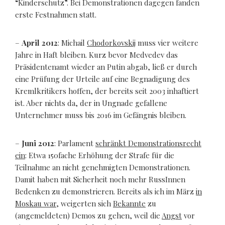
“Kinderschutz”. Bei Demonstrationen dagegen fanden
erste Festnahmen statt.
–
April 2012
: Michail
Chodorkovskij
muss vier weitere
Jahre in Haft bleiben. Kurz bevor Medvedev das
Präsidentenamt wieder an Putin abgab, ließ er durch
eine Prüfung der Urteile auf eine Begnadigung des
Kremlkritikers hoffen, der bereits seit 2003 inhaftiert
ist. Aber nichts da, der in Ungnade gefallene
Unternehmer muss bis 2016 im Gefängnis bleiben.
–
Juni 2012
: Parlament
schränkt Demonstrationsrecht
ein
: Etwa 150fache Erhöhung der Strafe für die
Teilnahme an nicht genehmigten Demonstrationen.
Damit haben mit Sicherheit noch mehr RussInnen
Bedenken zu demonstrieren. Bereits als ich im März
in
Moskau war
, weigerten sich
Bekannte
zu
(angemeldeten) Demos zu gehen, weil die
Angst
vor