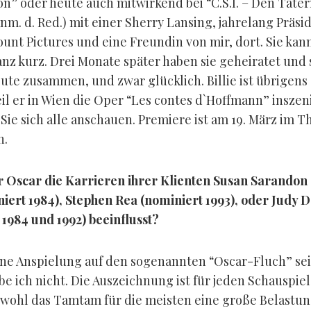
n” oder heute auch mitwirkend bei “C.S.I. – Den Täter
nm. d. Red.) mit einer Sherry Lansing, jahrelang Präsi
unt Pictures und eine Freundin von mir, dort. Sie kan
anz kurz. Drei Monate später haben sie geheiratet und 
eute zusammen, und zwar glücklich. Billie ist übrigens
eil er in Wien die Oper “Les contes d`Hoffmann” inszen
 Sie sich alle anschauen. Premiere ist am 19. März im T
n.
r Oscar die Karrieren ihrer Klienten Susan Sarandon
niert 1984), Stephen Rea (nominiert 1993), oder Judy D
 1984 und 1992) beeinflusst?
eine Anspielung auf den sogenannten “Oscar-Fluch” sei
be ich nicht. Die Auszeichnung ist für jeden Schauspiel
bwohl das Tamtam für die meisten eine große Belastung