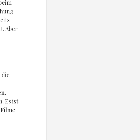
 beim
ihung
eits
t. Aber
 die
en,
 Es ist
 Filme