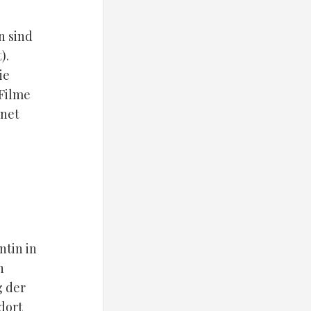
n sind
).
ie
Filme
rnet
ntin in
n
g der
 dort