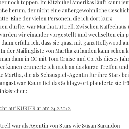
ber noch toppen. Im Kitzbühel Amerikas läuft kaum j
raße herum, der nicht eine außergewöhnliche Geschic
tte. Eine der vielen Personen, die ich dort kurz
en durfte, war Martha Luttrell. Zwischen Kaffeehaus
urden wir einander vorgestellt und wechselten ein p
t dann erfuhr ich, dass sie quasi mit ganz Hollywood au
 In der Mailingliste von Martha zu landen kann schon k
t man dann in CC mit Tom Cruise und Co. Als dieses Jahr
er kamen erinnerte ich mich an das kurze Treffen und
te Martha, die als Schauspiel-Agentin für ihre Stars be
mgast war. Kaum fiel das Schlagwort plauderte sie fr
ähkästchen:
cht auf KURIER.at am 24.2.2012.
trell war als Agentin von Stars wie Susan Sarandon