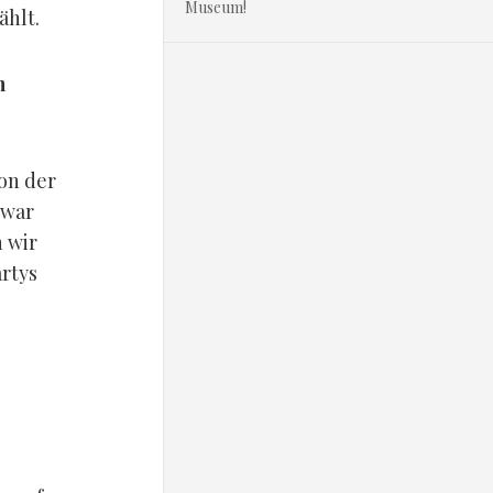
Museum!
ählt.
n
von der
 war
 wir
rtys