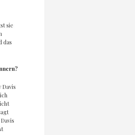
st sie
h
d das
innern?
y Davis
ich
icht
sagt
 Davis
st