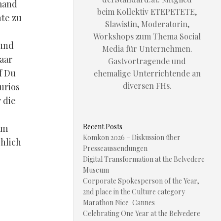
emand
beim Kollektiv ETEPETETE,
hte zu
Slawistin, Moderatorin,
Workshops zum Thema Social
 und
Media für Unternehmen.
aar
Gastvortragende und
f Du
ehemalige Unterrichtende an
diversen FHs.
urios
 die
Recent Posts
im
Komkon 2026 – Diskussion über
öhlich
Presseaussendungen
Digital Transformation at the Belvedere
Museum
Corporate Spokesperson of the Year,
2nd place in the Culture category
Marathon Nice-Cannes
Celebrating One Year at the Belvedere