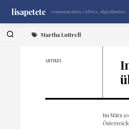
Skip
to
lisapetete
communication, culture, digitalization
content
Martha Luttrell
I
ARTIKEL
ü
Im März 20
Österreich