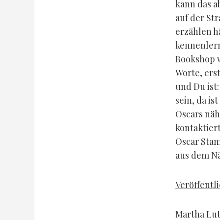
kann das a
auf der St
erzählen hä
kennenlern
Bookshop w
Worte, ers
und Du ist:
sein, da is
Oscars näh
kontaktier
Oscar Stam
aus dem N
Veröffentli
Martha Lut