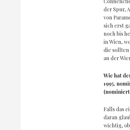
Connenctio
der Spur, A
von Paramo
sich erst g
noch bis h
in Wien, w
die sollten
an der Wie
Wie hat de
1995, nomi
(nominiert
Falls das 
daran glau
wichtig, o