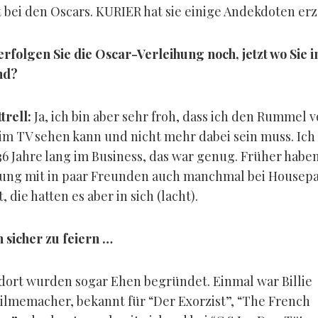
bei den Oscars. KURIER hat sie einige Andekdoten erz
rfolgen Sie die Oscar-Verleihung noch, jetzt wo Sie i
nd?
trell:
Ja, ich bin aber sehr froh, dass ich den Rummel 
im TV sehen kann und nicht mehr dabei sein muss. Ich
6 Jahre lang im Business, das war genug. Früher haben
hung mit in paar Freunden auch manchmal bei Housepa
 die hatten es aber in sich (lacht).
n sicher zu feiern …
 dort wurden sogar Ehen begründet. Einmal war Billie
Filmemacher, bekannt für “Der Exorzist”, “The French