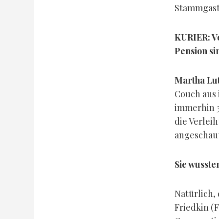
Stammgast 
KURIER: Ve
Pension si
Martha Lut
Couch aus 
immerhin 3
die Verlei
angeschaut,
Sie wusste
Natürlich,
Friedkin (