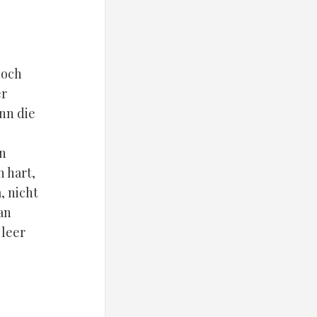
noch
er
nn die
en
 hart,
, nicht
an
 leer