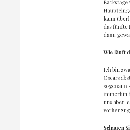
Backstage 
Haupteinga
kann überh
das fünfte
dann gewann
Wie läuft 
Ich bin zwa
Oscars abs
sogenannt
immerhin h
uns aber l
vorher zug
Schauen Si