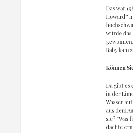
Das war 198
Howard” no
hochschwan
würde das 
gewonnen. A
Baby kam z
Können Sie
Da gibt es
in der Lim
Wasser auf 
aus dem Au
sie? “Was f
dachte erns