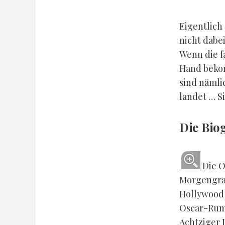
Eigentlich
nicht dabei
Wenn die fa
Hand bekom
sind nämli
landet … Si
Die Bio
Die O
Morgengrau
Hollywood 
Oscar-Rumm
Achtziger J