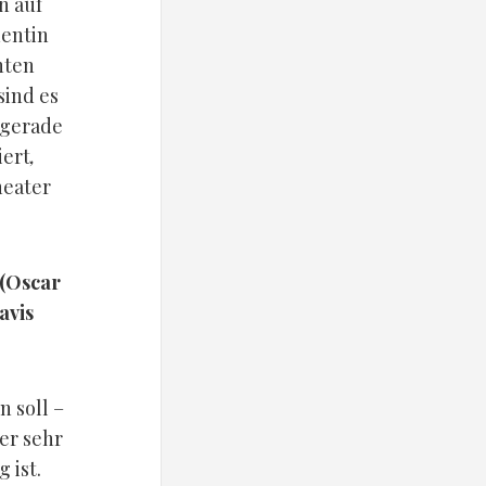
n auf
dentin
nten
sind es
 gerade
iert
,
heater
 (Oscar
avis
n soll –
er sehr
 ist.