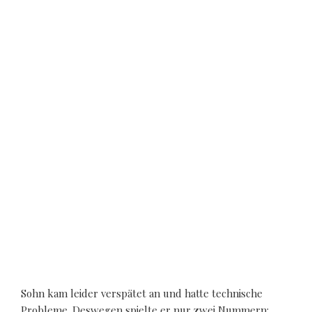
Sohn kam leider verspätet an und hatte technische
Probleme. Deswegen spielte er nur zwei Nummern: