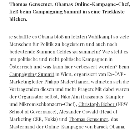
Thomas Gensemer, Obamas Online-Kampagne-Chef,
ließ beim Campaigning Summit in seine Trickkiste
blicken.
ie schaffte es Obama bloß im letzten Wahlkampf so viele
Menschen für Politik zu begeistern und auch noch
bedeutende Summen Geldes zu sammeln? Wie steht es
um politische und nicht politische Kampagnen in
Österreich und was kann hier verbessert werden? Beim
Campaigning Summit
in Wien, organisiert von Ex-ÖVP-
Marketingleiter
Philipp Maderthaner
, widmeten sich die
Vortragenden diesen und mehr Fragen: Mit dabei waren
der Organisator selbst,
Niko Alm
(Laizismus-Kämpfer
und Mikromischkonzern-Chef),
Christoph Bieber
(NRW
School of Governance),
Alexander Oswald
(Head of
Marketing CEE, Nokia) und
Thomas Gensemer
, das
Mastermind der Online-Kampagne von Barack Obama.