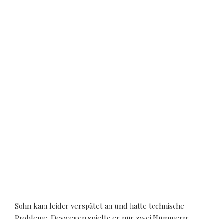
Sohn kam leider verspätet an und hatte technische
Probleme. Deswegen spielte er nur zwei Nummern: